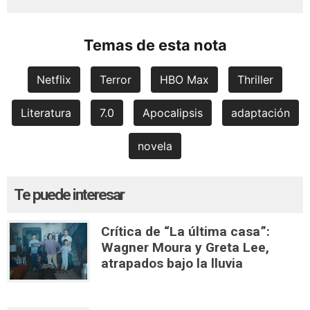
Temas de esta nota
Netflix
Terror
HBO Max
Thriller
Literatura
7.0
Apocalipsis
adaptación
novela
Te puede interesar
Crítica de “La última casa”:
Wagner Moura y Greta Lee,
atrapados bajo la lluvia