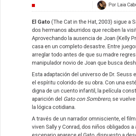
Por Laia Cabu
CRÍTICAS
El Gato
(The Cat in the Hat, 2003) sigue a 
dos hermanos aburridos que reciben la visi
Aprovechando la ausencia de Joan (Kelly Pre
casa en un completo desastre. Entre juego
arreglar todo antes de que su madre regrese
manipulador novio de Joan que busca desh
Esta adaptación del universo de Dr. Seuss 
el espíritu colorido de su obra. Con una es
digna de un cuento infantil, la película cons
aparición del
Gato con Sombrero
, se vuelv
la lógica cotidiana.
A través de un narrador omnisciente, el film
viven Sally y Conrad, dos niños obligados 
escenario aparece el Gato, dispuesto a deso