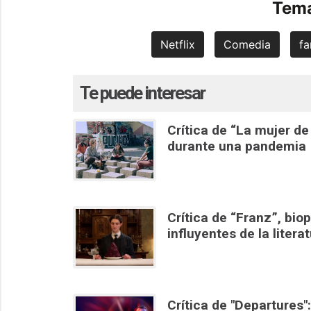
Tema
Netflix
Comedia
fa
Te puede interesar
Crítica de “La mujer de
durante una pandemia
Crítica de “Franz”, bio
influyentes de la litera
Crítica de "Departures