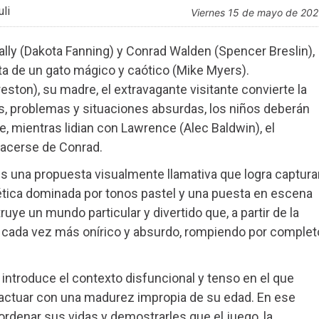
li
viernes 15 de mayo de 20
Sally (Dakota Fanning) y Conrad Walden (Spencer Breslin),
ta de un gato mágico y caótico (Mike Myers).
ston), su madre, el extravagante visitante convierte la
s, problemas y situaciones absurdas, los niños deberán
, mientras lidian con Lawrence (Alec Baldwin), el
acerse de Conrad.
es una propuesta visualmente llamativa que logra captura
tética dominada por tonos pastel y una puesta en escena
truye un mundo particular y divertido que, a partir de la
e cada vez más onírico y absurdo, rompiendo por complet
 introduce el contexto disfuncional y tenso en el que
a actuar con una madurez impropia de su edad. En ese
rdenar sus vidas y demostrarles que el juego, la