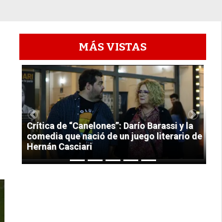
MÁS VISTAS
1
Previous
Next
Crítica de “Canelones”: Darío Barassi y la
comedia que nació de un juego literario de
Hernán Casciari