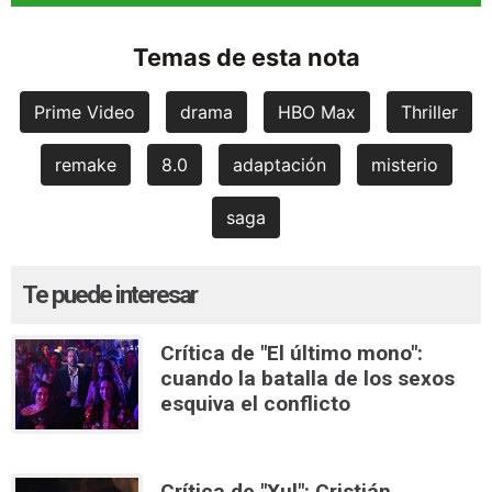
Temas de esta nota
Prime Video
drama
HBO Max
Thriller
remake
8.0
adaptación
misterio
saga
Te puede interesar
Crítica de "El último mono":
cuando la batalla de los sexos
esquiva el conflicto
Crítica de "Xul": Cristián