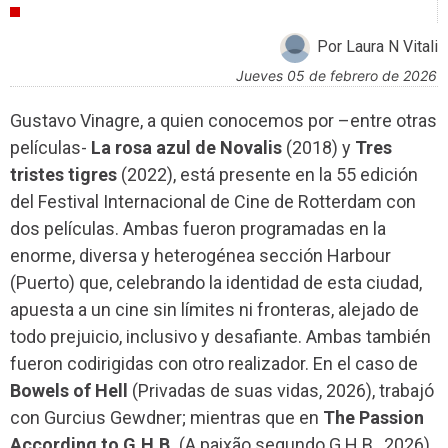
CRÍTICAS
Por Laura N Vitali
jueves 05 de febrero de 2026
Gustavo Vinagre, a quien conocemos por –entre otras
películas-
La rosa azul de Novalis
(2018) y
Tres
tristes tigres
(2022), está presente en la 55 edición
del Festival Internacional de Cine de Rotterdam con
dos películas. Ambas fueron programadas en la
enorme, diversa y heterogénea sección Harbour
(Puerto) que, celebrando la identidad de esta ciudad,
apuesta a un cine sin límites ni fronteras, alejado de
todo prejuicio, inclusivo y desafiante. Ambas también
fueron codirigidas con otro realizador. En el caso de
Bowels of Hell
(Privadas de suas vidas, 2026), trabajó
con Gurcius Gewdner; mientras que en
The Passion
According to G.H.B.
(A paixão segundo G.H.B., 2026)