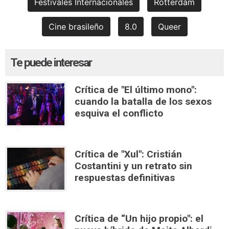
Festivales Internacionales
Rotterdam
Cine brasileño
8.0
Queer
Te puede interesar
Crítica de "El último mono":
cuando la batalla de los sexos
esquiva el conflicto
Crítica de "Xul": Cristián
Costantini y un retrato sin
respuestas definitivas
Crítica de “Un hijo propio": el