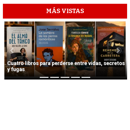
MÁS VISTAS
1
Previous
Next
Cuatro libros para perderse entre vidas, secretos
y fugas