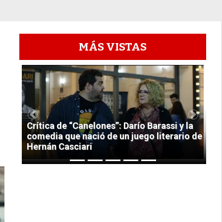
MÁS VISTAS
1
Previous
Next
Crítica de “Canelones”: Darío Barassi y la
comedia que nació de un juego literario de
Hernán Casciari