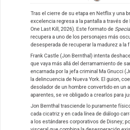
Tras el cierre de su etapa en Netflix y una b
excelencia regresa a la pantalla a través d
One Last Kill, 2026). Este formato de
Specia
recupera a uno de los personajes más oscur
desesperada de recuperar la madurez a la f
Frank Castle (Jon Bernthal) intenta deshace
que vaya más allá del derramamiento de sa
encarnada por la jefa criminal Ma Gnucci (J
la delincuencia de Nueva York. El guion, coe
desolador de un hombre convertido en un a
aparentes, se ve obligado a crearlos para jus
Jon Bernthal trasciende lo puramente físic
cada cicatriz y en cada línea de diálogo car
a los estándares corporativos de Disney; por
visceral que combina la desesperación exi