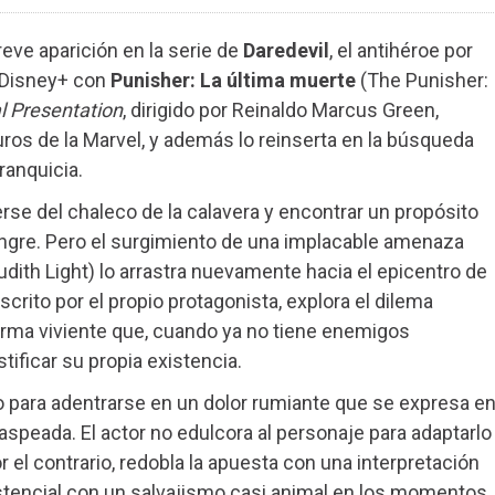
reve aparición en la serie de
Daredevil
, el antihéroe por
e Disney+ con
Punisher: La última muerte
(The Punisher:
l Presentation
, dirigido por Reinaldo Marcus Green,
os de la Marvel, y además lo reinserta en la búsqueda
ranquicia.
rse del chaleco de la calavera y encontrar un propósito
ngre. Pero el surgimiento de una implacable amenaza
udith Light) lo arrastra nuevamente hacia el epicentro de
scrito por el propio protagonista, explora el dilema
rma viviente que, cuando ya no tiene enemigos
tificar su propia existencia.
o para adentrarse en un dolor rumiante que se expresa e
raspeada. El actor no edulcora al personaje para adaptarlo
 el contrario, redobla la apuesta con una interpretación
stencial con un salvajismo casi animal en los momentos