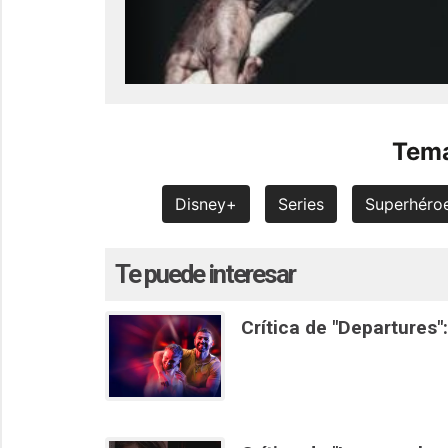
Tema
Disney+
Series
Superhéro
Te puede interesar
Crítica de "Departures