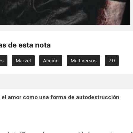
s de esta nota
es
Marvel
Acción
Multiversos
7.0
": el amor como una forma de autodestrucción