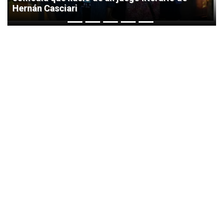
Hernán Casciari