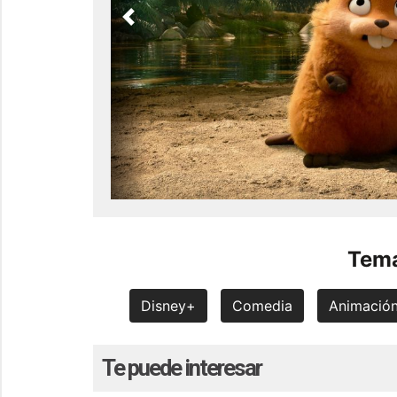
Previous
Tema
Disney+
Comedia
Animació
Te puede interesar