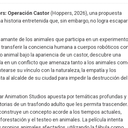
rs: Operación Castor
(Hoppers, 2026), una propuesta
na historia entretenida que, sin embargo, no logra escapar
y amante de los animales que participa en un experiment
 transferir la conciencia humana a cuerpos robóticos co
do animal bajo la apariencia de un castor, descubre una
a en un conflicto que amenaza tanto a los animales com
tearse su vínculo con la naturaleza, la empatía y los
nta al alcalde de su ciudad para impedir la destrucción del
ar Animation Studios apuesta por temáticas profundas y
rias de un trasfondo adulto que les permita trascender.
o construye un concepto acorde a los tiempos actuales,
orestación y el testeo en animales. La película intenta
os propios animales afectados, utilizando la fábula como