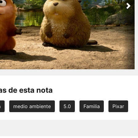
Nex
s de esta nota
n
medio ambiente
5.0
Familia
Pixar