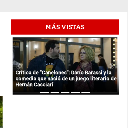
MÁS VISTAS
1
Previous
Next
Crítica de “Canelones”: Darío Barassi y la
comedia que nació de un juego literario de
Hernán Casciari