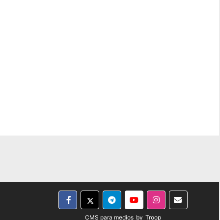
CMS para medios
by
Troop