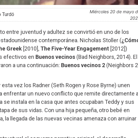
miércoles 20 de mayo de
o Turdó
202
to entre juventud y adultez se convirtió en uno de los
 estadounidense contemporánea. Nicholas Stoller (
¿Cóm
the Greek
[2010],
The Five-Year Engagement
[2012])
os efectivos en
Buenos vecinos
(Bad Neighbors, 2014). El
varon a una continuación:
Buenos vecinos 2
(Neighbors 2
y esta vez los Radner (Seth Rogen y Rose Byrne) unen
a enfrentar un nuevo conflicto que remite directamente 
ina se instala en la casa que antes ocupaban Teddy y sus
tapa de sus vidas. Con una hija pequeña, otro bebé en
a, la llegada de las nuevas vecinas amenaza con arruinar