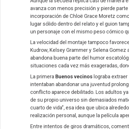
Aunque la secuela replica casi de manera est
avanza con menos precisión y pierde parte 
incorporación de Chloë Grace Moretz como l
lugar sólido dentro del relato y el guion t
un personaje con el mismo peso cómico qu
La velocidad del montaje tampoco favorece 
Kudrow, Kelsey Grammer y Selena Gomez atrav
abandona buena parte del humor escatológico
situaciones cada vez más exageradas, donde
La primera
Buenos vecinos
lograba extraer
intentaban abandonar una juventud prolong
conflicto aparece debilitado. Los adultos y
de su propio universo sin demasiados matice
cuarto de vida”, esa idea que ubica alrededor
realización personal, aunque la película ap
Entre intentos de giros dramáticos, coment