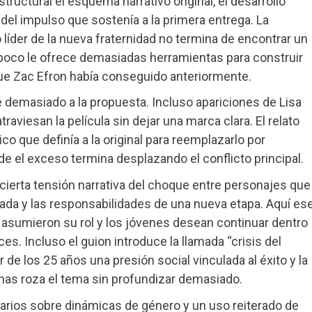
ructural el esquema narrativo original, el desarrollo
del impulso que sostenía a la primera entrega. La
íder de la nueva fraternidad no termina de encontrar un
ampoco le ofrece demasiadas herramientas para construir
e Zac Efron había conseguido anteriormente.
demasiado a la propuesta. Incluso apariciones de Lisa
iesan la película sin dejar una marca clara. El relato
 que definía a la original para reemplazarlo por
 el exceso termina desplazando el conflicto principal.
 cierta tensión narrativa del choque entre personajes que
ada y las responsabilidades de una nueva etapa. Aquí es
a asumieron su rol y los jóvenes desean continuar dentro
s. Incluso el guion introduce la llamada “crisis del
 de los 25 años una presión social vinculada al éxito y la
enas roza el tema sin profundizar demasiado.
arios sobre dinámicas de género y un uso reiterado de