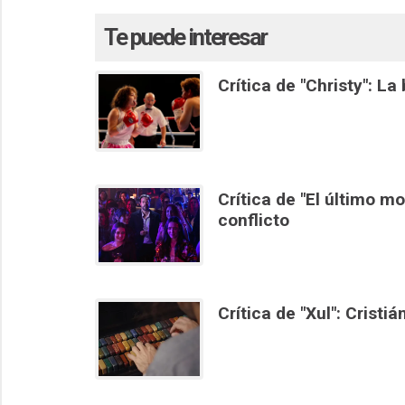
Te puede interesar
Crítica de "Christy": L
Crítica de "El último m
conflicto
Crítica de "Xul": Cristi