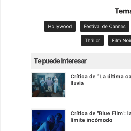
Tema
Hollywood
Festival de Cannes
Thriller
Film Noi
Te puede interesar
Crítica de “La última 
lluvia
Crítica de "Blue Film": 
límite incómodo