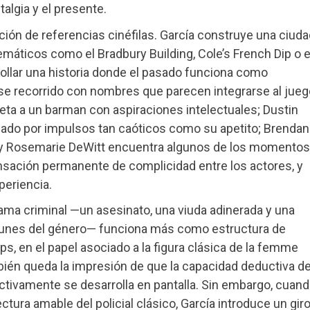
talgia y el presente.
ión de referencias cinéfilas. García construye una ciuda
áticos como el Bradbury Building, Cole’s French Dip o e
rrollar una historia donde el pasado funciona como
ese recorrido con nombres que parecen integrarse al jueg
preta a un barman con aspiraciones intelectuales; Dustin
do por impulsos tan caóticos como su apetito; Brendan
al; y Rosemarie DeWitt encuentra algunos de los momentos
ensación permanente de complicidad entre los actores, y
periencia.
trama criminal —un asesinato, una viuda adinerada y una
munes del género— funciona más como estructura de
s, en el papel asociado a la figura clásica de la femme
mbién queda la impresión de que la capacidad deductiva d
tivamente se desarrolla en pantalla. Sin embargo, cuan
tura amable del policial clásico, García introduce un gir