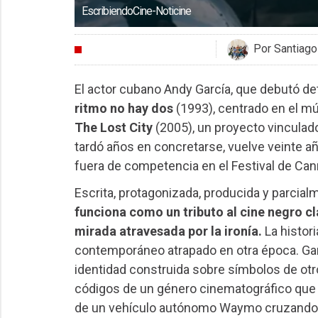
EscribiendoCine-Noticine
Por Santiago
CRÍTICAS
El actor cubano Andy García, que debutó d
ritmo no hay dos
(1993), centrado en el mú
The Lost City
(2005), un proyecto vinculado
tardó años en concretarse, vuelve veinte 
fuera de competencia en el Festival de Can
Escrita, protagonizada, producida y parcial
funciona como un tributo al cine negro cl
mirada atravesada por la ironía.
La histor
contemporáneo atrapado en otra época. Gar
identidad construida sobre símbolos de otr
códigos de un género cinematográfico que 
de un vehículo autónomo Waymo cruzando s