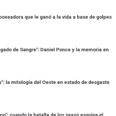
a boxeadora que le ganó a la vida a base de golpes
Legado de Sangre": Daniel Ponce y la memoria en
ey": la mitología del Oeste en estado de desgaste
ono": cuando la batalla de los sexos esquiva el