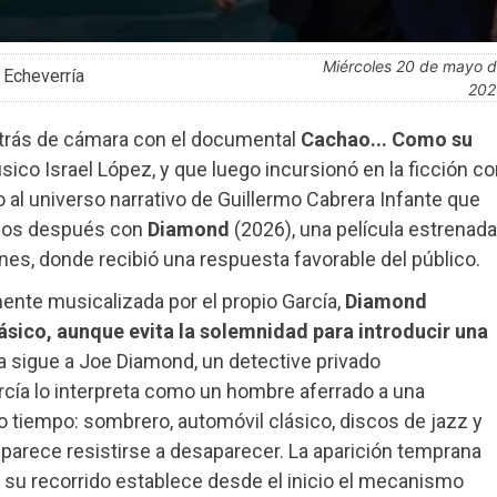
miércoles 20 de mayo de
 Echeverría
202
etrás de cámara con el documental
Cachao... Como su
sico Israel López, y que luego incursionó en la ficción co
 al universo narrativo de Guillermo Cabrera Infante que
años después con
Diamond
(2026), una película estrenada
nes, donde recibió una respuesta favorable del público.
mente musicalizada por el propio García,
Diamond
ásico, aunque evita la solemnidad para introducir una
ia sigue a Joe Diamond, un detective privado
cía lo interpreta como un hombre aferrado a una
o tiempo: sombrero, automóvil clásico, discos de jazz y
parece resistirse a desaparecer. La aparición temprana
u recorrido establece desde el inicio el mecanismo