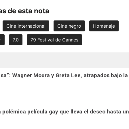
s de esta nota
Cine Internacional
Cine negro
Homenaje
r
7.0
79 Festival de Cannes
casa”: Wagner Moura y Greta Lee, atrapados bajo la
la polémica película gay que lleva el deseo hasta un