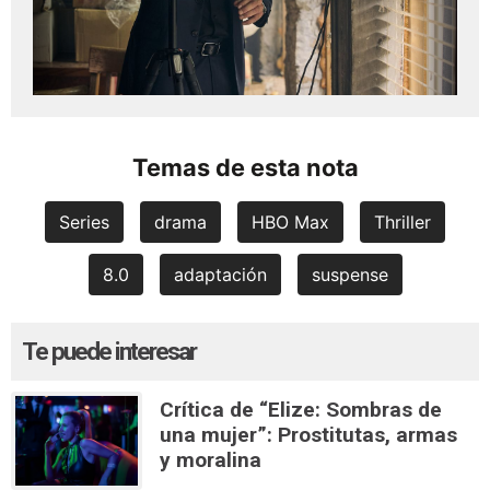
Temas de esta nota
Series
drama
HBO Max
Thriller
8.0
adaptación
suspense
Te puede interesar
Crítica de “Elize: Sombras de
una mujer”: Prostitutas, armas
y moralina