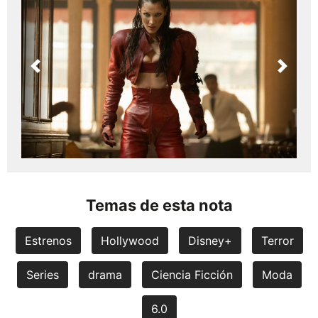
Previous
Next
Temas de esta nota
Estrenos
Hollywood
Disney+
Terror
Series
drama
Ciencia Ficción
Moda
6.0