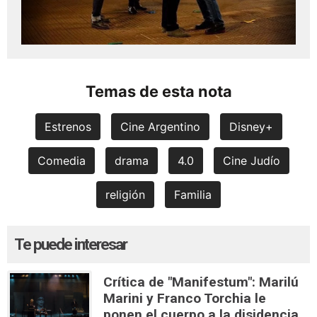
Temas de esta nota
Estrenos
Cine Argentino
Disney+
Comedia
drama
4.0
Cine Judío
religión
Familia
Te puede interesar
Crítica de "Manifestum": Marilú
Marini y Franco Torchia le
ponen el cuerpo a la disidencia