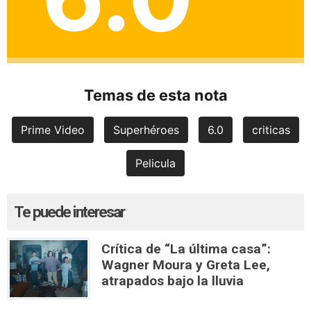
Temas de esta nota
Prime Video
Superhéroes
6.0
criticas
Pelicula
Te puede interesar
Crítica de “La última casa”:
Wagner Moura y Greta Lee,
atrapados bajo la lluvia