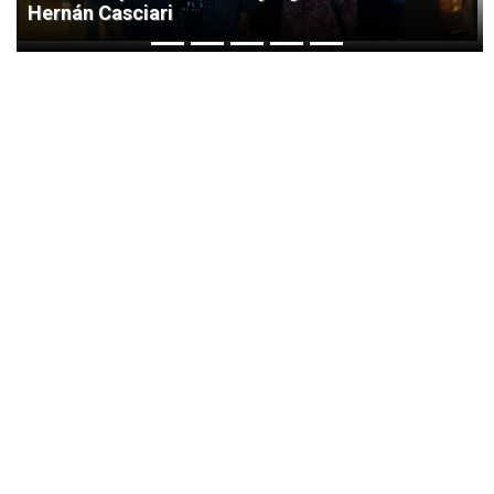
Hernán Casciari