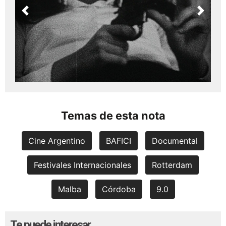
Previous
Next
Temas de esta nota
Cine Argentino
BAFICI
Documental
Festivales Internacionales
Rotterdam
Malba
Córdoba
9.0
Te puede interesar