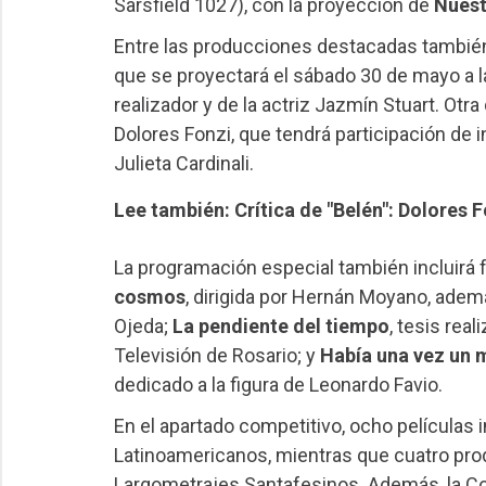
Sarsfield 1027), con la proyección de
Nuest
Entre las producciones destacadas tambi
que se proyectará el sábado 30 de mayo a l
realizador y de la actriz Jazmín Stuart. Otr
Dolores Fonzi, que tendrá participación de i
Julieta Cardinali.
Lee también: Crítica de "Belén": Dolores F
La programación especial también incluirá
cosmos
, dirigida por Hernán Moyano, ade
Ojeda;
La pendiente del tiempo
, tesis rea
Televisión de Rosario; y
Había una vez un
dedicado a la figura de Leonardo Favio.
En el apartado competitivo, ocho películas
Latinoamericanos, mientras que cuatro pr
Largometrajes Santafesinos. Además, la Co