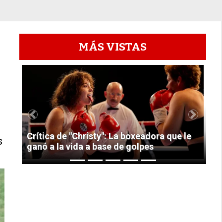
MÁS VISTAS
1
Previous
Next
Crítica de "Christy": La boxeadora que le
s
ganó a la vida a base de golpes