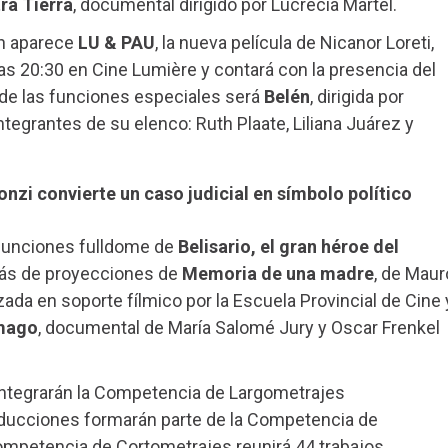
ra Tierra
, documental dirigido por Lucrecia Martel.
én aparece
LU & PAU
, la nueva película de Nicanor Loreti,
as 20:30 en Cine Lumière y contará con la presencia del
a de las funciones especiales será
Belén
, dirigida por
ntegrantes de su elenco: Ruth Plaate, Liliana Juárez y
onzi convierte un caso judicial en símbolo político
 funciones fulldome de
Belisario, el gran héroe del
más de proyecciones de
Memoria de una madre
, de Maur
lizada en soporte fílmico por la Escuela Provincial de Cine 
 mago
, documental de María Salomé Jury y Oscar Frenkel
 integrarán la Competencia de Largometrajes
oducciones formarán parte de la Competencia de
mpetencia de Cortometrajes reunirá 44 trabajos