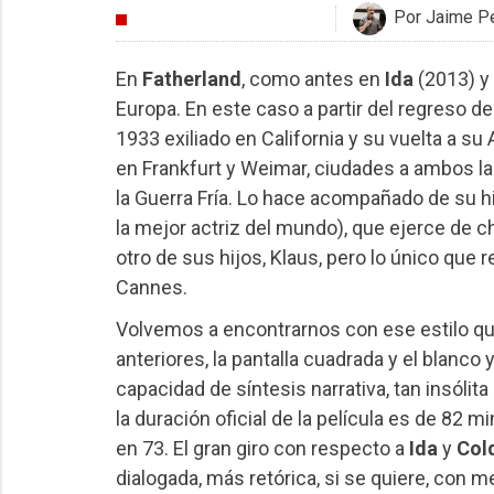
Por Jaime P
CRÍTICAS
En
Fatherland
, como antes en
Ida
(2013) y
Europa. En este caso a partir del regreso
1933 exiliado en California y su vuelta a s
en Frankfurt y Weimar, ciudades a ambos lad
la Guerra Fría. Lo hace acompañado de su hi
la mejor actriz del mundo), que ejerce de 
otro de sus hijos, Klaus, pero lo único que r
Cannes.
Volvemos a encontrarnos con ese estilo qu
anteriores, la pantalla cuadrada y el blanc
capacidad de síntesis narrativa, tan insóli
la duración oficial de la película es de 82 
en 73. El gran giro con respecto a
Ida
y
Col
dialogada, más retórica, si se quiere, con