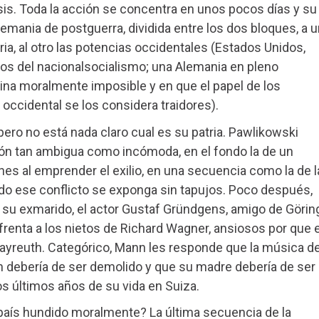
sis. Toda la acción se concentra en unos pocos días y su
Alemania de postguerra, dividida entre los dos bloques, a 
ria, al otro las potencias occidentales (Estados Unidos,
os del nacionalsocialismo; una Alemania en pleno
ina moralmente imposible y en que el papel de los
o occidental se los considera traidores).
ro no está nada claro cual es su patria. Pawlikowski
ión tan ambigua como incómoda, en el fondo la de un
nes al emprender el exilio, en una secuencia como la de l
todo ese conflicto se exponga sin tapujos. Poco después,
a su exmarido, el actor Gustaf Gründgens, amigo de Görin
renta a los nietos de Richard Wagner, ansiosos por que e
ayreuth. Categórico, Mann les responde que la música d
h debería de ser demolido y que su madre debería de ser
s últimos años de su vida en Suiza.
país hundido moralmente? La última secuencia de la