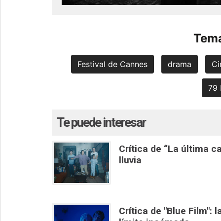
Tema
Festival de Cannes
drama
Ci
79 
Te puede interesar
Crítica de “La última 
lluvia
Crítica de "Blue Film": 