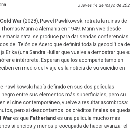
ena
jueves 14 de mayo de 20
Cold War
(2028), Pawel Pawlikowski retrata la ruinas de
 de Thomas Mann a Alemania en 1949. Mann vive desde
u Alemania natal se produce para dar sendas conferencias
os del Telón de Acero que definirá toda la geopolítica de
ja Erika (una Sandra Hüller que vuelve a demostrar que e
chófer e intérprete. Esperan que los acompañe también
eciben en medio del viaje es la noticia de su suicidio en
e Pawlikowski había definido en sus dos películas
o y negro entre sus elementos más superficiales, pero su
ta en el cine contemporáneo, vuelve a resultar asombrosa:
minutos, pero si descontamos los créditos finales se qued
d War
es que
Fatherland
es una película mucho más
 menos silencios y menos preocupada de hacer avanzar el