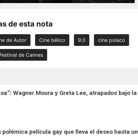
s de esta nota
ne de Autor
Cine bélico
9.0
cine polaco
Festival de Cannes
casa”: Wagner Moura y Greta Lee, atrapados bajo la
la polémica película gay que lleva el deseo hasta un