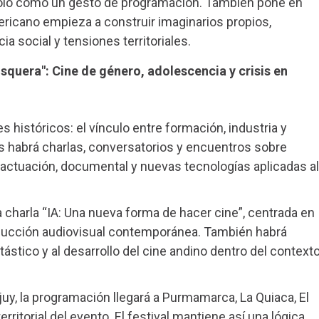
solo como un gesto de programación. También pone en
ricano empieza a construir imaginarios propios,
a social y tensiones territoriales.
osquera": Cine de género, adolescencia y crisis en
s históricos: el vínculo entre formación, industria y
as habrá charlas, conversatorios y encuentros sobre
 actuación, documental y nuevas tecnologías aplicadas al
 charla “IA: Una nueva forma de hacer cine”, centrada en
producción audiovisual contemporánea. También habrá
ástico y al desarrollo del cine andino dentro del context
uy, la programación llegará a Purmamarca, La Quiaca, El
ritorial del evento. El festival mantiene así una lógica