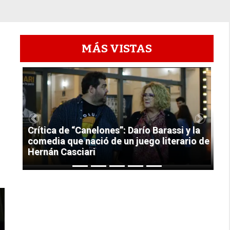
MÁS VISTAS
1
Previous
Next
Crítica de “Canelones”: Darío Barassi y la
comedia que nació de un juego literario de
Hernán Casciari