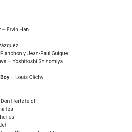
t
– Ervin Han
 Vázquez
 Planchon y Jean-Paul Guigue
awn
– Yoshitoshi Shinomiya
 Boy
– Louis Clichy
Don Hertzfeldt
harles
harles
deh