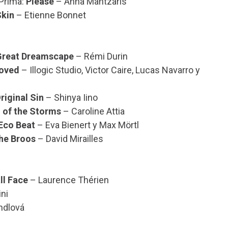
 Prima:
Please
– Anna Mantzaris
Skin
– Etienne Bonnet
Great Dreamscape
– Rémi Durin
loved
– Illogic Studio, Victor Caire, Lucas Navarro y
riginal Sin
– Shinya Iino
 of the Storms
– Caroline Attia
Eco Beat
– Eva Bienert y Max Mörtl
he Broos
– David Mirailles
ll Face
– Laurence Thérien
ni
ndlová