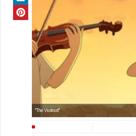
"The Violinist"
FESTIVALES