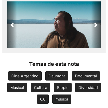
Previous
Next
Temas de esta nota
Cine Argentino
Gaumont
Documental
Musical
Cultura
Biopic
Diversidad
6.0
musica