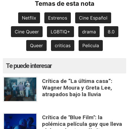
Temas de esta nota
Netflix
Estrenos
Cine Español
Cine Queer
LGBTIQ+
drama
8.0
Queer
criticas
Pelicula
Te puede interesar
Crítica de “La última casa”:
Wagner Moura y Greta Lee,
atrapados bajo la lluvia
Crítica de "Blue Film": la
polémica película gay que lleva