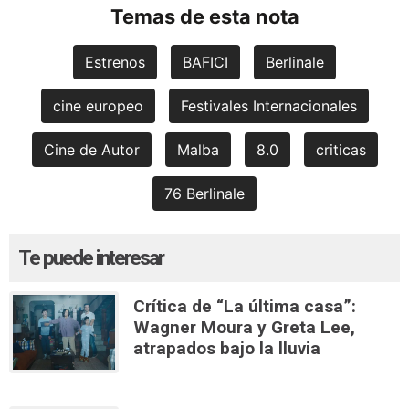
Temas de esta nota
Estrenos
BAFICI
Berlinale
cine europeo
Festivales Internacionales
Cine de Autor
Malba
8.0
criticas
76 Berlinale
Te puede interesar
Crítica de “La última casa”:
Wagner Moura y Greta Lee,
atrapados bajo la lluvia