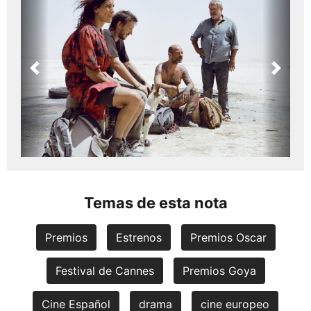
Previous
Next
Temas de esta nota
Premios
Estrenos
Premios Oscar
Festival de Cannes
Premios Goya
Cine Español
drama
cine europeo