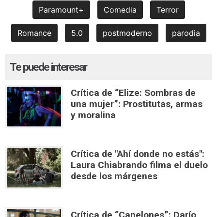
Paramount+
Comedia
Terror
Romance
5.0
postmoderno
parodia
Te puede interesar
Crítica de “Elize: Sombras de
una mujer”: Prostitutas, armas
y moralina
Crítica de "Ahí donde no estás":
Laura Chiabrando filma el duelo
desde los márgenes
Crítica de “Canelones”: Darío