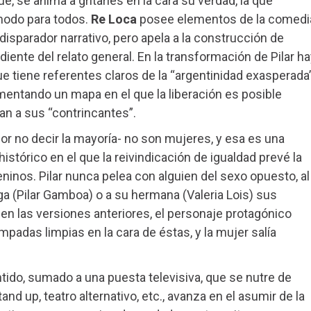
e, se anima a gritarles en la cara su verdad, la que
modo para todos.
Re Loca
posee elementos de la comedi
disparador narrativo, pero apela a la construcción de
nte del relato general. En la transformación de Pilar ha
e tiene referentes claros de la “argentinidad exasperada”
cimentando un mapa en el que la liberación es posible
lan a sus “contrincantes”.
 no decir la mayoría- no son mujeres, y esa es una
stórico en el que la reivindicación de igualdad prevé la
nos. Pilar nunca pelea con alguien del sexo opuesto, al
iga (Pilar Gamboa) o a su hermana (Valeria Lois) sus
en las versiones anteriores, el personaje protagónico
padas limpias en la cara de éstas, y la mujer salía
entido, sumado a una puesta televisiva, que se nutre de
nd up, teatro alternativo, etc., avanza en el asumir de la