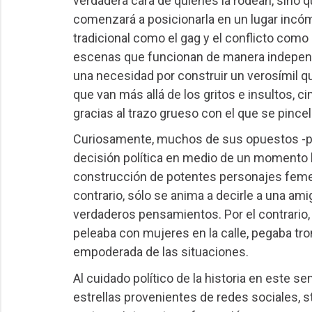
verdadera cara de quienes la rodean, sino qu
comenzará a posicionarla en un lugar incó
tradicional como el gag y el conflicto como 
escenas que funcionan de manera independie
una necesidad por construir un verosímil qu
que van más allá de los gritos e insultos, 
gracias al trazo grueso con el que se pince
Curiosamente, muchos de sus opuestos -por
decisión política en medio de un momento hi
construcción de potentes personajes femeni
contrario, sólo se anima a decirle a una am
verdaderos pensamientos. Por el contrario, 
peleaba con mujeres en la calle, pegaba trom
empoderada de las situaciones.
Al cuidado político de la historia en este s
estrellas provenientes de redes sociales, sta