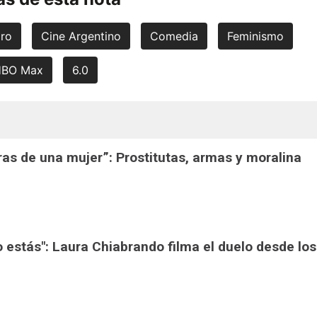
iro
Cine Argentino
Comedia
Feminismo
BO Max
6.0
ras de una mujer”: Prostitutas, armas y moralina
o estás": Laura Chiabrando filma el duelo desde los