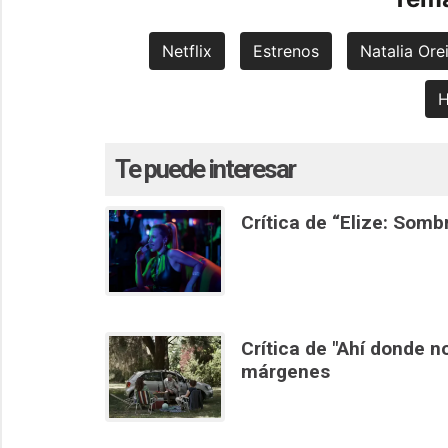
Netflix
Estrenos
Natalia Ore
H
Te puede interesar
Crítica de “Elize: Somb
Crítica de "Ahí donde n
márgenes