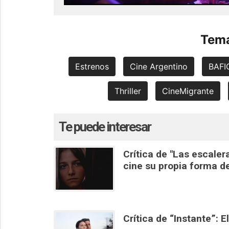
Tema
Estrenos
Cine Argentino
BAFI
Thriller
CineMigrante
Te puede interesar
Crítica de "Las escale
cine su propia forma d
Crítica de “Instante”: