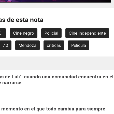
s de esta nota
CI
Cine negro
Policial
Cine Independiente
7.0
Mendoza
criticas
Pelicula
ras de Luli": cuando una comunidad encuentra en el
e narrarse
 El momento en el que todo cambia para siempre