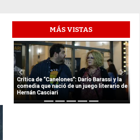
MÁS VISTAS
1
Previous
Next
Crítica de “Canelones”: Darío Barassi y la
comedia que nació de un juego literario de
Hernán Casciari