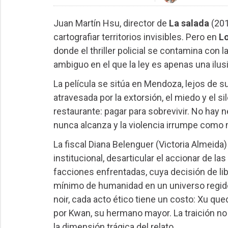
Juan Martín Hsu, director de
La salada
(201
cartografiar territorios invisibles. Pero en
Lo
donde el thriller policial se contamina con l
ambiguo en el que la ley es apenas una ilus
La película se sitúa en Mendoza, lejos de su
atravesada por la extorsión, el miedo y el s
restaurante: pagar para sobrevivir. No hay n
nunca alcanza y la violencia irrumpe como
La fiscal Diana Belenguer (Victoria Almeida) 
institucional, desarticular el accionar de l
facciones enfrentadas, cuya decisión de l
mínimo de humanidad en un universo regid
noir, cada acto ético tiene un costo: Xu q
por Kwan, su hermano mayor. La traición no e
la dimensión trágica del relato.