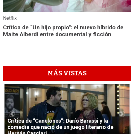
Netflix
Crítica de “Un hijo propio": el nuevo híbrido de
Maite Alberdi entre documental y ficción
MÁS VISTAS
1
Previous
Next
Crítica de “Canelones”: Darío Barassi y la
comedia que nació de un juego literario de
Hernán Casciari