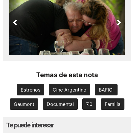
Previous
Next
Temas de esta nota
Estrenos
Cine Argentino
BAFICI
Gaumont
Documental
7.0
Familia
Te puede interesar