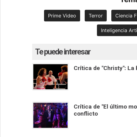
Prime Video
Terror
Ciencia F
Inteligencia Arti
Te puede interesar
Crítica de "Christy": L
Crítica de "El último m
conflicto