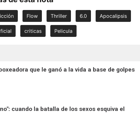
icción
Flow
Thriller
6.0
Apocalipsis
ficial
criticas
Pelicula
a boxeadora que le ganó a la vida a base de golpes
ono": cuando la batalla de los sexos esquiva el