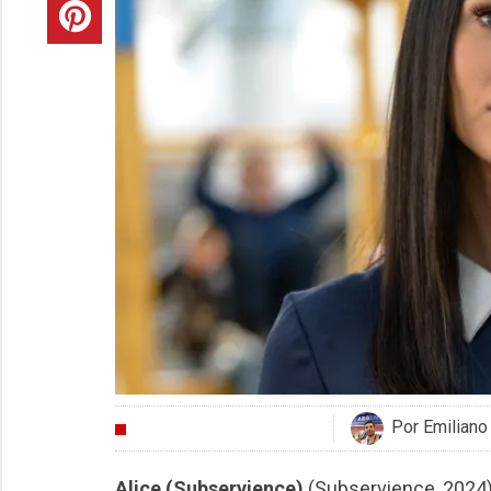
Por Emiliano
CRÍTICAS
Alice (Subservience)
(Subservience, 2024)