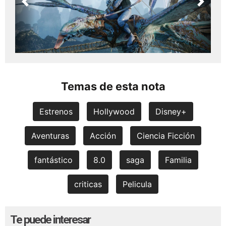
Previous
Next
Temas de esta nota
Estrenos
Hollywood
Disney+
Aventuras
Acción
Ciencia Ficción
fantástico
8.0
saga
Familia
criticas
Pelicula
Te puede interesar