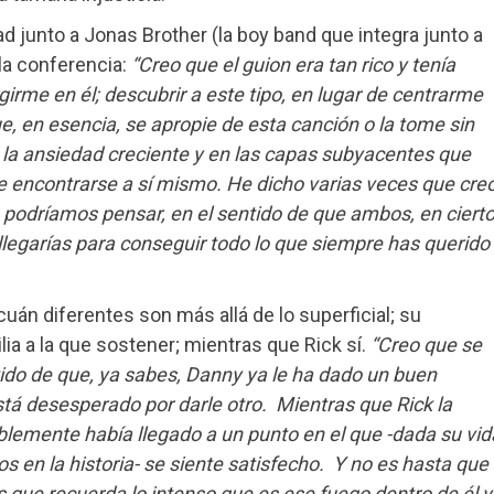
ad junto a Jonas Brother (la boy band que integra junto a
la conferencia:
“Creo que el guion era tan rico y tenía
irme en él; descubrir a este tipo, en lugar de centrarme
e, en esencia, se apropie de esta canción o la tome sin
 la ansiedad creciente y en las capas subyacentes que
 encontrarse a sí mismo. He dicho varias veces que cre
podríamos pensar, en el sentido de que ambos, en ciert
legarías para conseguir todo lo que siempre has querido
 cuán diferentes son más allá de lo superficial; su
ia a la que sostener; mientras que Rick sí.
“Creo que se
tido de que, ya sabes, Danny ya le ha dado un buen
stá desesperado por darle otro. Mientras que Rick la
emente había llegado a un punto en el que -dada su vid
 en la historia- se siente satisfecho. Y no es hasta que
 que recuerda lo intenso que es ese fuego dentro de él y