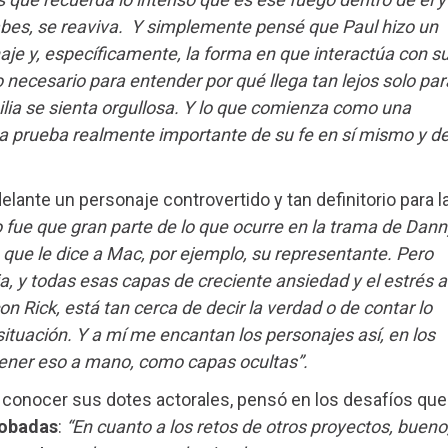
sabes, se reaviva. Y simplemente pensé que Paul hizo un
naje y, específicamente, la forma en que interactúa con s
to necesario para entender por qué llega tan lejos solo par
milia se sienta orgullosa. Y lo que comienza como una
una prueba realmente importante de su fe en sí mismo y d
adelante un personaje controvertido y tan definitorio para l
 fue que gran parte de lo que ocurre en la trama de Dann
 que le dice a Mac, por ejemplo, su representante. Pero
ia, y todas esas capas de creciente ansiedad y el estrés a
 con Rick, está tan cerca de decir la verdad o de contar lo
ituación. Y a mí me encantan los personajes así, en los
 tener eso a mano, como capas ocultas”.
 a conocer sus dotes actorales, pensó en los desafíos que
robadas
:
“En cuanto a los retos de otros proyectos, bueno