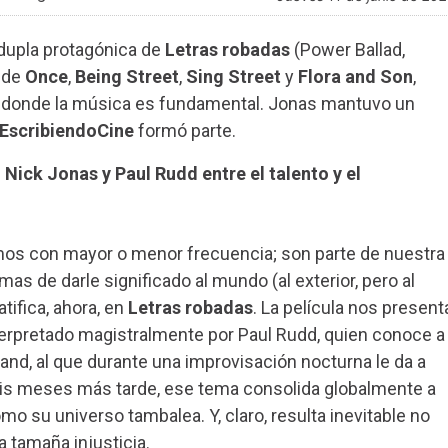
 dupla protagónica de
Letras robadas
(Power Ballad,
o de
Once
,
Being Street
,
Sing Street
y
Flora and Son
,
en donde la música es fundamental. Jonas mantuvo un
EscribiendoCine
formó parte.
 Nick Jonas y Paul Rudd entre el talento y el
s con mayor o menor frecuencia; son parte de nuestra
s de darle significado al mundo (al exterior, pero al
atifica, ahora, en
Letras robadas
. La película nos present
nterpretado magistralmente por Paul Rudd, quien conoce a
and, al que durante una improvisación nocturna le da a
Seis meses más tarde, ese tema consolida globalmente a
o su universo tambalea. Y, claro, resulta inevitable no
 tamaña injusticia.