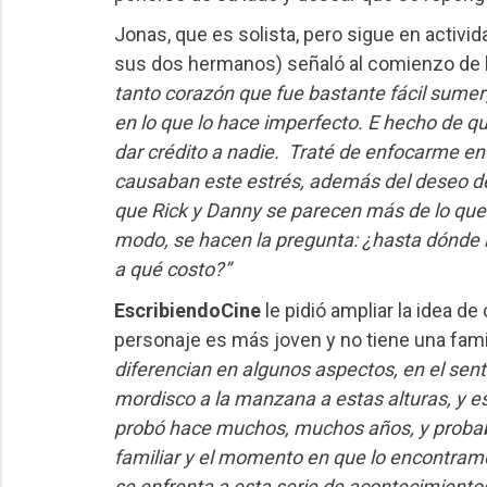
Jonas, que es solista, pero sigue en activid
sus dos hermanos) señaló al comienzo de 
tanto corazón que fue bastante fácil sumerg
en lo que lo hace imperfecto. E hecho de qu
dar crédito a nadie. Traté de enfocarme en
causaban este estrés, además del deseo de
que Rick y Danny se parecen más de lo que 
modo, se hacen la pregunta: ¿hasta dónde l
a qué costo?”
EscribiendoCine
le pidió ampliar la idea de
personaje es más joven y no tiene una famil
diferencian en algunos aspectos, en el sen
mordisco a la manzana a estas alturas, y e
probó hace muchos, muchos años, y probabl
familiar y el momento en que lo encontramos
se enfrenta a esta serie de acontecimientos