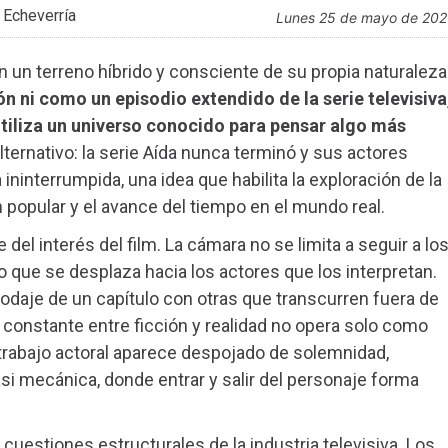
 Echeverría
lunes 25 de mayo de 20
n un terreno híbrido y consciente de su propia naturaleza
 ni como un episodio extendido de la serie televisiva
tiliza un universo conocido para pensar algo más
ernativo: la serie Aída nunca terminó y sus actores
interrumpida, una idea que habilita la exploración de la
 popular y el avance del tiempo en el mundo real.
 del interés del film. La cámara no se limita a seguir a lo
o que se desplaza hacia los actores que los interpretan.
rodaje de un capítulo con otras que transcurren fuera de
e constante entre ficción y realidad no opera solo como
 trabajo actoral aparece despojado de solemnidad,
si mecánica, donde entrar y salir del personaje forma
cuestiones estructurales de la industria televisiva. Los