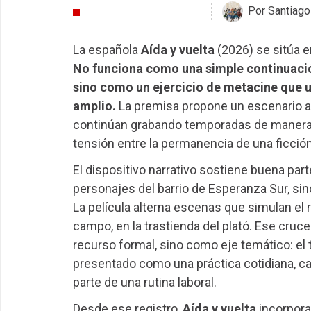
Por Santiago
CRÍTICAS
La española
Aída y vuelta
(2026) se sitúa e
No funciona como una simple continuación
sino como un ejercicio de metacine que u
amplio.
La premisa propone un escenario alt
continúan grabando temporadas de manera in
tensión entre la permanencia de una ficción
El dispositivo narrativo sostiene buena parte
personajes del barrio de Esperanza Sur, sin
La película alterna escenas que simulan el 
campo, en la trastienda del plató. Ese cruc
recurso formal, sino como eje temático: el
presentado como una práctica cotidiana, ca
parte de una rutina laboral.
Desde ese registro,
Aída y vuelta
incorpora 