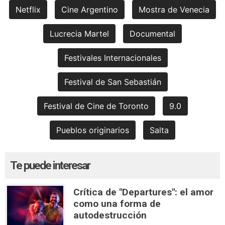
Netflix
Cine Argentino
Mostra de Venecia
Lucrecia Martel
Documental
Festivales Internacionales
Festival de San Sebastián
Festival de Cine de Toronto
9.0
Pueblos originarios
Salta
Te puede interesar
Crítica de "Departures": el amor
como una forma de
autodestrucción