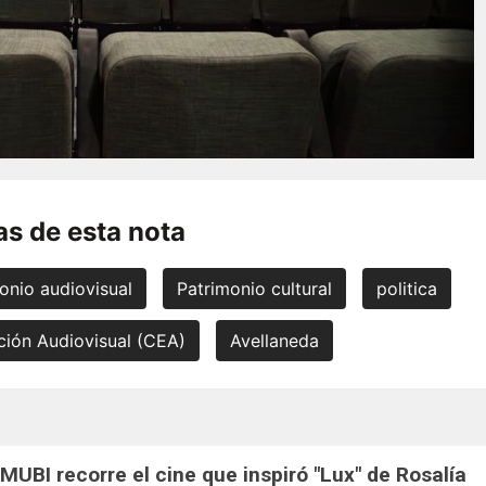
s de esta nota
onio audiovisual
Patrimonio cultural
politica
ión Audiovisual (CEA)
Avellaneda
UBI recorre el cine que inspiró "Lux" de Rosalía