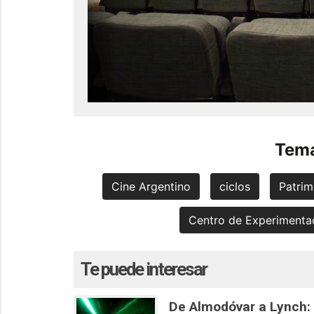
Tema
Cine Argentino
ciclos
Patrim
Centro de Experimentac
Te puede interesar
De Almodóvar a Lynch: M