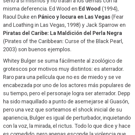
serio a sí mismos y no tratan a los demás con la
misma deferencia. Ed Wood en
Ed Wood
(1994),
Raoul Duke en
Pánico y locura en Las Vegas
(Fear
and Loathing in Las Vegas, 1998) y Jack Sparrow en
Piratas del Caribe: La Maldición del Perla Negra
(Pirates of the Caribbean: Curse of the Black Pearl,
2003) son buenos ejemplos.
Whitey Bulger se suma fácilmente al zoológico de
grotescos por motivos muy distintos: es aterrador.
Raro para una película que no es de miedo y se ve
encabezada por uno de los actores más populares de
su tiempo, pero el personaje logra ser aterrador. Depp
ha sido maquillado a punto de asemejarse al Guasón,
pero una vez que sorteamos el shock inicial de su
apariencia, Bulger es igual de perturbador, inquietando
con la voz, la mirada, el rictus. Todo lo que dice y hace
es comedido, pero apenas esconde la violencia que