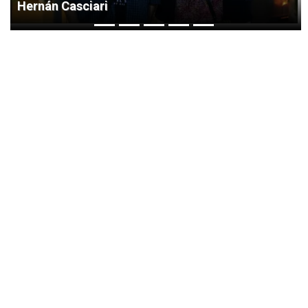
Hernán Casciari