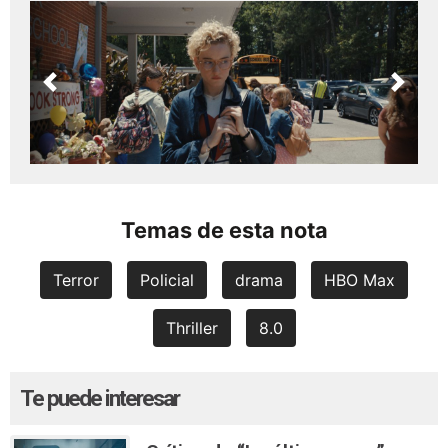
Previous
Next
Temas de esta nota
Terror
Policial
drama
HBO Max
Thriller
8.0
Te puede interesar