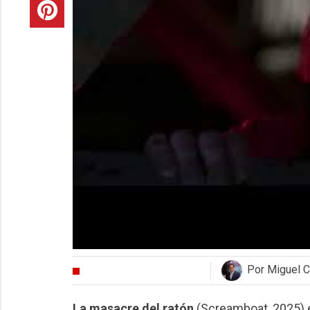
Por Miguel C
CRÍTICAS
La masacre del ratón
(Screamboat, 2025) es