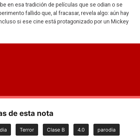
be en esa tradición de películas que se odian o se
erimento fallido que, al fracasar, revela algo: aún hay
incluso si ese cine está protagonizado por un Mickey
s de esta nota
dia
Terror
Clase B
4.0
parodia