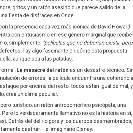
sangre, gritos y un ratón asesino que parece salido de la
una fiesta de disfraces en Once.
, y con la presencia cada vez más icónica de David Howard
adentra con entusiasmo en ese género marginal que recibe
ón o, simplemente,
"películas que no deberían existir, pero
defectos, hay algo fascinante en cómo esta propuesta
uella, aunque sea a las patadas.
formal,
La masacre del ratón
es un desastre técnico. Si
ulación de errores, la película encuentra una coherencia
staque por encima del resto: todos están igual de mal, y
, crea un clima peculiar.
cero turístico, un ratón antropomórfico psicópata, una
 Pero lo verdaderamente llamativo no es la historia en sí,
 así. Detrás del delirio gore y los cuerpos desmembrados,
ctamente destruir— el imaginario Disney.