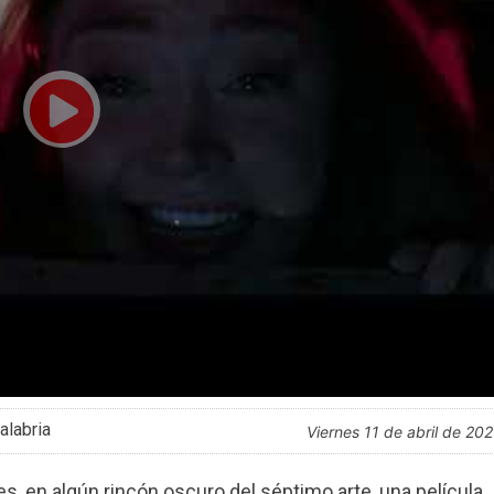
alabria
viernes 11 de abril de 20
, en algún rincón oscuro del séptimo arte, una película.