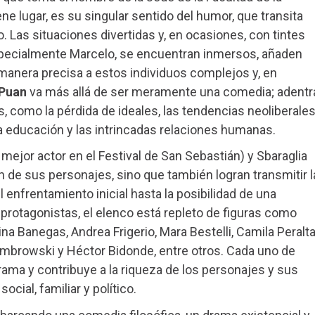
ne lugar, es su singular sentido del humor, que transita
o. Las situaciones divertidas y, en ocasiones, con tintes
specialmente Marcelo, se encuentran inmersos, añaden
 manera precisa a estos individuos complejos y, en
Puan
va más allá de ser meramente una comedia; adentr
, como la pérdida de ideales, las tendencias neoliberale
la educación y las intrincadas relaciones humanas.
mejor actor en el Festival de San Sebastián) y Sbaraglia
 de sus personajes, sino que también logran transmitir l
l enfrentamiento inicial hasta la posibilidad de una
rotagonistas, el elenco está repleto de figuras como
ina Banegas, Andrea Frigerio, Mara Bestelli, Camila Peralta
embrowski y Héctor Bidonde, entre otros. Cada uno de
trama y contribuye a la riqueza de los personajes y sus
cial, familiar y político.