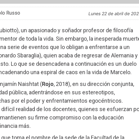
blo Russo
lunes 22 de abril de 20
ubiotto), un apasionado y soñador profesor de filosofía
mentor de toda la vida. Sin embargo, la inesperada muert
una serie de eventos que lo obligan a enfrentarse a un
onardo Sbaraglia), quien acaba de regresar de Alemania y
esto. Lo que se desencadena a continuación es un duelo
ncadenando una espiral de caos en la vida de Marcelo.
njamín Naishtat (
Rojo
, 2018), en su dirección conjunta,
dad pública, adentrándose en sus estereotipos,
chas por el poder y enfrentamientos egocéntricos.
 difícil realidad de los docentes, quienes se esfuerzan po
s mantienen su firme compromiso con la educación
financia más.
, que toma el nombre de la sede de la Facultad de la