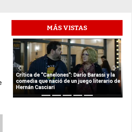
MÁS VISTAS
1
Previous
Next
Crítica de “Canelones”: Darío Barassi y la
comedia que nació de un juego literario de
e
Hernán Casciari