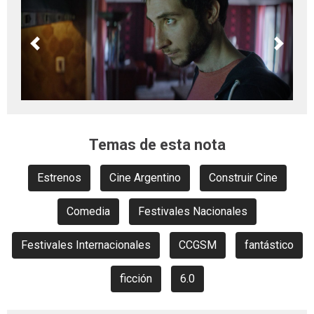
Previous
Next
Temas de esta nota
Estrenos
Cine Argentino
Construir Cine
Comedia
Festivales Nacionales
Festivales Internacionales
CCGSM
fantástico
ficción
6.0