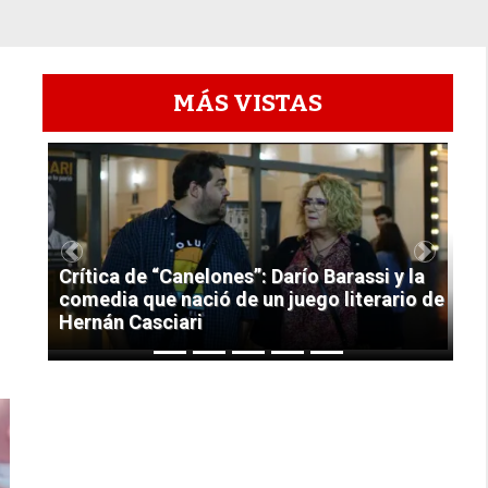
MÁS VISTAS
1
Previous
Next
Crítica de “Canelones”: Darío Barassi y la
comedia que nació de un juego literario de
Hernán Casciari