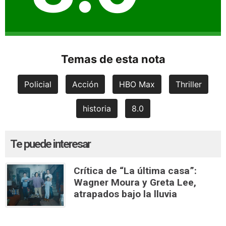
Temas de esta nota
Policial
Acción
HBO Max
Thriller
historia
8.0
Te puede interesar
Crítica de “La última casa”:
Wagner Moura y Greta Lee,
atrapados bajo la lluvia