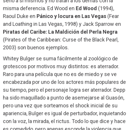
serio a sí mismos y no tratan a los demás con la
misma deferencia. Ed Wood en
Ed Wood
(1994),
Raoul Duke en
Pánico y locura en Las Vegas
(Fear
and Loathing in Las Vegas, 1998) y Jack Sparrow en
Piratas del Caribe: La Maldición del Perla Negra
(Pirates of the Caribbean: Curse of the Black Pearl,
2003) son buenos ejemplos.
Whitey Bulger se suma fácilmente al zoológico de
grotescos por motivos muy distintos: es aterrador.
Raro para una película que no es de miedo y se ve
encabezada por uno de los actores más populares de
su tiempo, pero el personaje logra ser aterrador. Depp
ha sido maquillado a punto de asemejarse al Guasón,
pero una vez que sorteamos el shock inicial de su
apariencia, Bulger es igual de perturbador, inquietando
con la voz, la mirada, el rictus. Todo lo que dice y hace
es comedido, pero apenas esconde la violencia que