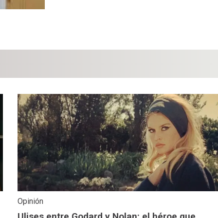
Opinión
Ulises entre Godard y Nolan: el héroe que