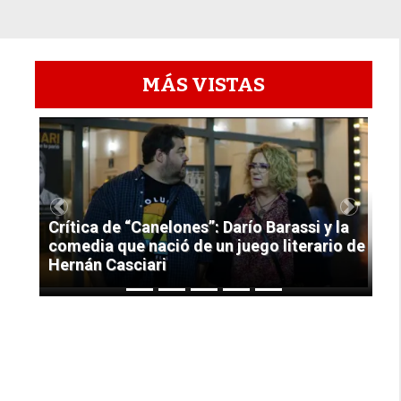
MÁS VISTAS
1
Previous
Next
Crítica de “Canelones”: Darío Barassi y la
comedia que nació de un juego literario de
Hernán Casciari