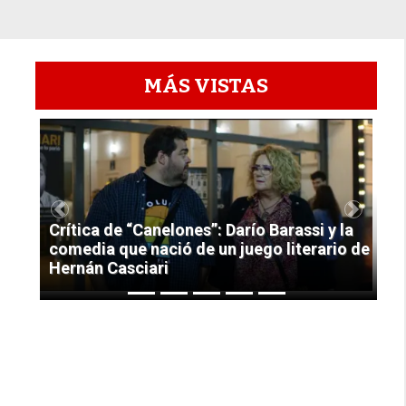
MÁS VISTAS
1
Previous
Next
Crítica de “Canelones”: Darío Barassi y la
comedia que nació de un juego literario de
Hernán Casciari