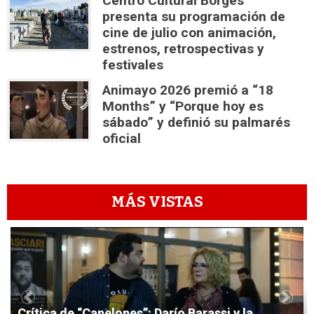
Centro Cultural Borges
presenta su programación de
cine de julio con animación,
estrenos, retrospectivas y
festivales
Animayo 2026 premió a “18
Months” y “Porque hoy es
sábado” y definió su palmarés
oficial
MÁS VISTAS
1
Previous
Next
Crítica de “Canelones”: Darío Barassi y la