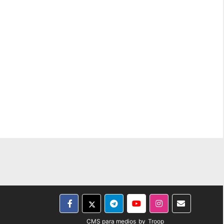
CMS para medios
by
Troop