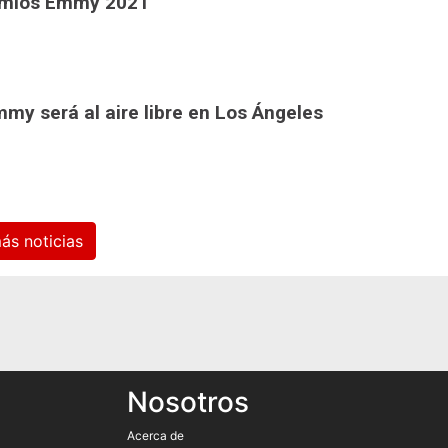
remios Emmy 2021
my será al aire libre en Los Ángeles
Ver más noticias
Nosotros
Acerca de