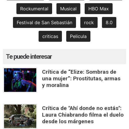
Rockumental
Musical
HBO Max
Festival de San Sebastián
rock
8.0
criticas
Pelicula
Te puede interesar
Crítica de “Elize: Sombras de
una mujer”: Prostitutas, armas
y moralina
Crítica de "Ahí donde no estás":
Laura Chiabrando filma el duelo
desde los márgenes