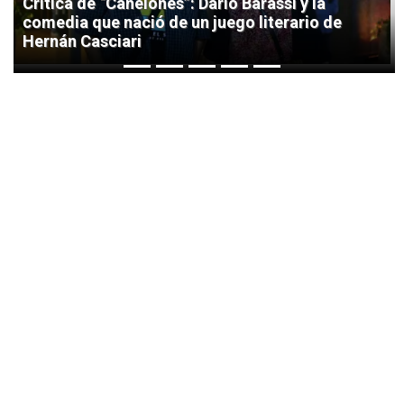
Crítica de “Canelones”: Darío Barassi y la
comedia que nació de un juego literario de
Hernán Casciari