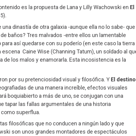
ntenido es la propuesta de Lana y Lilly Wachowski en
El
5).
 una dinastía de otra galaxia -aunque ella no lo sabe- que
ra de baños? Tres malvados -entre ellos un lamentable
para así quedarse con su poderío (en este caso la tierra
en escena Caine Wise (Channing Tatum), un soldado al qu
rla de los malos y enamorarla. Esta incosistencia es la
n por su pretenciosidad visual y filosófica. Y
El destino
eografiadas de una manera increíble, efectos visuales
jará boquiabierto a más de uno, se conjugan con una
 tapar las fallas argumentales de una historia
 como superflua.
itas filosóficas que no conducen a ningún lado y que
howski son unos grandes montadores de espectáculos