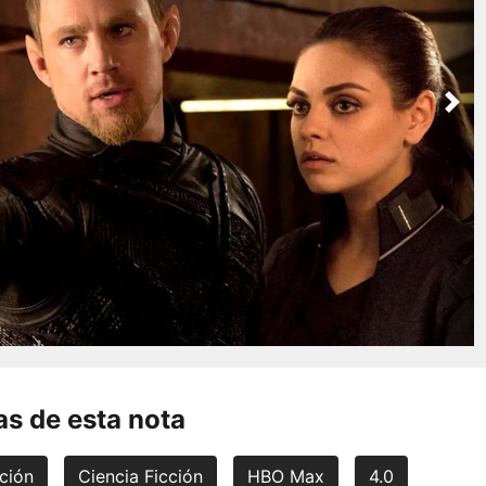
Nex
s de esta nota
ción
Ciencia Ficción
HBO Max
4.0