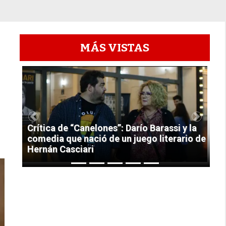
MÁS VISTAS
1
Previous
Next
Crítica de “Canelones”: Darío Barassi y la
comedia que nació de un juego literario de
Hernán Casciari